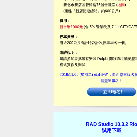
新北市新店區碧潭路75號會議室 (
地圖
)
(距離『新店捷運總站』約600公尺)
費用：
新台幣1000元
(含 5% 營業稅及 7-11 CITYC
停車資訊：
附近200公尺有計時及計次停車場各一個。
附註說明：
建議參加者攜帶有安裝 Delphi 開發環境筆記
程式實作及測試。
2019/11/05 (星期二) 截止報名，歡迎您來
請盡速報名！
RAD Studio 10.3.2 Ri
試用下載