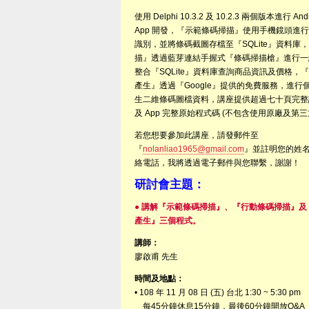
使用 Delphi 10.3.2 及 10.2.3 兩個版本進行 An
App 開發，『示範條碼掃描』使用手機鏡頭進
識別，並將條碼截圖存檔至『SQLite』資料庫
描』透過藍芽連結手握式『條碼掃描槍』進行一
整合『SQLite』資料庫查詢商品資訊及價格，『QR
產生』透過『Google』提供的免費服務，進行
生二維條碼圖檔資料，講座提供超過七十頁完整說明
及 App 完整原始程式碼 (不包含使用原廠及第
若您想要參加此講座，請發郵件至
『
nolanliao1965@gmail.com
』並註明您的姓
絡電話，我將透過電子郵件與您聯繫，謝謝！
研討會主題：
● 講解『示範條碼掃描』、『行動條碼掃描』及『Q
產生』三個程式。
講師：
廖啟甫 先生
時間及地點：
• 108 年 11 月 08 日 (五) 台北 1:30 ~ 5:30 pm
每45分鐘休息15分鐘，最後60分鐘開放Q&A