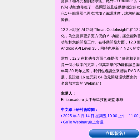
提供了極為完整的指令集。此外C++Builder 的 Visua
(VA) 功能也修復了一些問題並且提供更穩定的
化C++編譯器也再次增加了編譯速度，讓您的
降低。
12.2 出現的 AI 功能 ”Smart CodeInsight” 在
化，為您提供更多更方便的 AI 功能，讓您能夠更
功能和您的開發工作。在移動開發方面，12.3 
Android API Level 35，同時也更新了 NDK 
當然，12.3 在其他各方面也都提供了修復和更新。
是一個小版本的更新，但其新增的功能卻誠意滿滿，在
年滿 30 周年之際，我們也邀請您來體驗 RAD Stud
展，見證從 16 位元到 64 位元開發環境歷史
名參加本次的 Webinar！
主講人：
Embarcadero 大中華區技術總監 李維
中文線上研討會時間：
• 2025 年 3 月 14 日 星期五 10:00 上午 - 11:0
• GoTo Webinar 線上會議