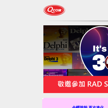
金蟬脫殼 再次進化