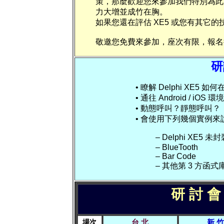
策，那麼歡迎您來參加我們特別為此
力大增並成竹在胸。
如果您還在評估 XE5 或您有其它
敬邀您免費來參加，座次有限，報名
研
• 瞭解 Delphi XE5 如何在
• 通往 Android / i
• 動態呼叫？靜態呼叫？
• 會使用下列幾個實例來
– Delphi XE5 未
– BlueTooth
– Bar Code
– 其他第 3 方函式
研 討 會
場次
台 北
新 竹