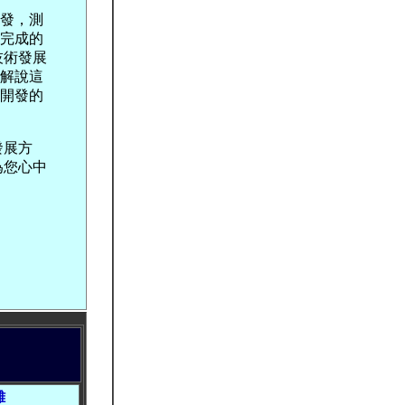
發，測
完成的
新技術發展
解說這
備好開發的
發展方
成為您心中
雄