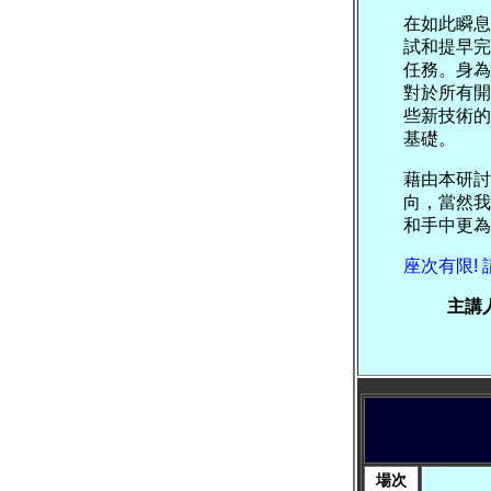
在如此瞬息
試和提早完
任務。身為 
對於所有開
些新技術的概念
基礎。
藉由本研討會
向，當然我們
和手中更為
座次有限!
主講
場次