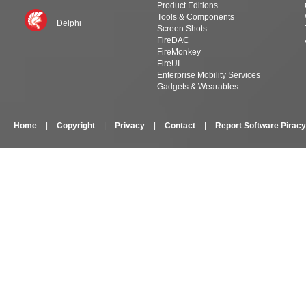
Product Editions
Tools & Components
Delphi
Screen Shots
FireDAC
FireMonkey
FireUI
Enterprise Mobility Services
Gadgets & Wearables
Home
|
Copyright
|
Privacy
|
Contact
|
Report Software Piracy