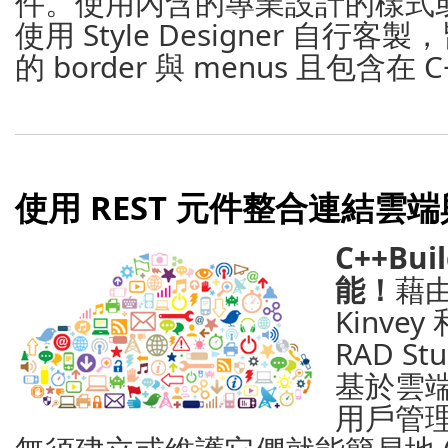
件。使用內含的專業設計的樣式
使用 Style Designer 自行客
的 border 與 menus 且包含在 C+
使用 REST 元件整合連結雲端與
C++Bui
能！
藉由
Kinve
RAD S
基於雲
用戶管理