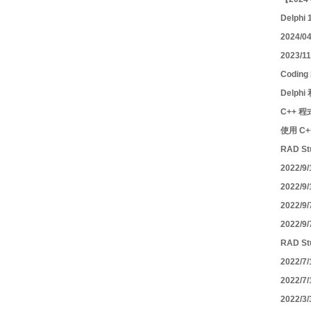
Delphi
2024/
2023/1
Codin
Delph
C++ 
使用 C+
RAD S
2022/9
2022/9
2022/9
2022/
RAD St
2022/
2022/7
2022/