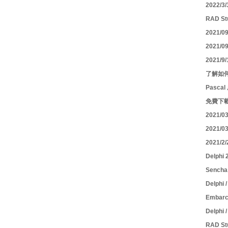
2022/3
RAD St
2021/0
2021/0
2021/
了解如何
Pasca
免費下載 M
2021/0
2021/0
2021/
Delph
Sencha
Delphi
Embar
Delphi
RAD S