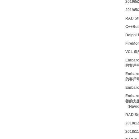
2019/
2019/
RAD St
C++Bui
Delphi
FireM
VCL 
Embarc
的客戶
Embarc
的客戶
Embarc
Embar
善的支援
（Nav
RAD S
2018/
2018/