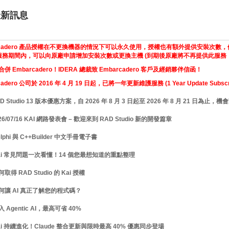
最新訊息
arcadero 產品授權在不更換機器的情況下可以永久使用，授權也有額外提供安裝次
務期間內，可以向原廠申請增加安裝次數或更換主機 (到期後原廠將不再提供此服務，詳細
 合併 Embarcadero！IDERA 總裁致 Embarcadero 客戶及經銷夥伴信函！
cadero 公司於 2016 年 4 月 19 日起，已將一年更新維護服務 (1 Year Update Sub
D Studio 13 版本優惠方案，自 2026 年 8 月 3 日起至 2026 年 8 月 21 日為
26/07/16 KAI 網路發表會 – 歡迎來到 RAD Studio 新的開發篇章
lphi 與 C++Builder 中文手冊電子書
ai 常見問題一次看懂！14 個您最想知道的重點整理
取得 RAD Studio 的 Kai 授權
何讓 AI 真正了解您的程式碼？
 Agentic AI，最高可省 40%
ai 持續進化！Claude 整合更新與限時最高 40% 優惠同步登場