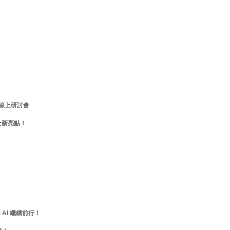
ro 線上研討會
 1 全新亮點！
善用 AI 繼續前行！