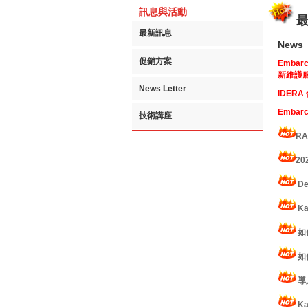
訊息與活動
最新訊息
News
促銷方案
Emb
新維護服
News Letter
IDERA
Embar
技術講座
RA
20
De
K
如何
如
導入
K