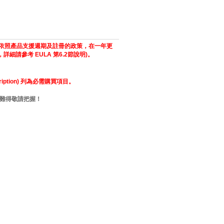
數，依照產品支援週期及註冊的政策，在一年更
請參考 EULA 第6.2節說明)。
scription) 列為必需購買項目。
止，機會難得敬請把握！